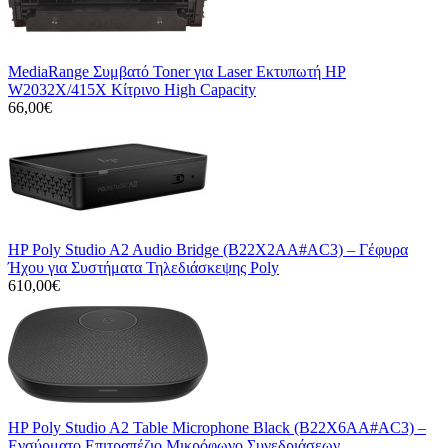
MediaRange Συμβατό Toner για Laser Εκτυπωτή HP
W2032X/415X Κίτρινο High Capacity
66,00€
HP Poly Studio A2 Audio Bridge (B22X2AA#AC3) – Γέφυρα
Ήχου για Συστήματα Τηλεδιάσκεψης Poly
610,00€
HP Poly Studio A2 Table Microphone Black (B22X6AA#AC3) –
Ενσύρματο Επιτραπέζιο Μικρόφωνο Συνεδριάσεων