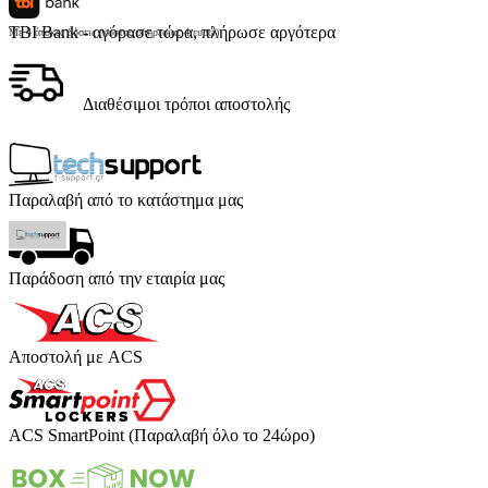
TBI Bank - αγόρασε τώρα, πλήρωσε αργότερα
Με 4 άτοκες δόσεις (κόστος υπηρεσίας 4 ευρώ)
Διαθέσιμοι τρόποι αποστολής
Παραλαβή από το κατάστημα μας
Παράδοση από την εταιρία μας
Αποστολή με ACS
ACS SmartPoint (Παραλαβή όλο το 24ώρο)