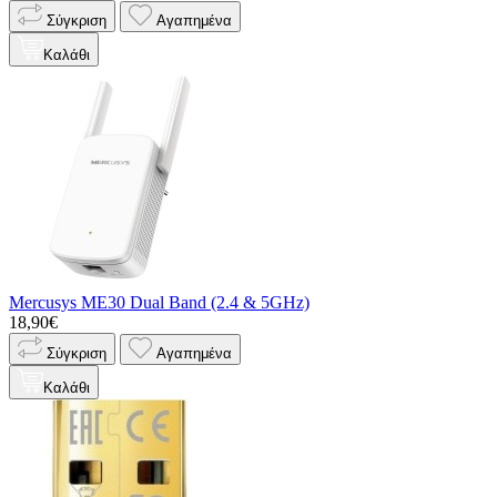
Σύγκριση
Αγαπημένα
Καλάθι
Mercusys ME30 Dual Band (2.4 & 5GHz)
18,90€
Σύγκριση
Αγαπημένα
Καλάθι