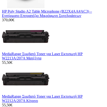
HP Poly Studio A2 Table Microphone (B22X4AA#AC3) –
Ενσύρματο Επιτραπέζιο Μικρόφωνο Συνεδριάσεων
370,00€
MediaRange Συμβατό Toner για Laser Εκτυπωτή HP
W2213A/207A Ματζέντα
55,50€
MediaRange Συμβατό Toner για Laser Εκτυπωτή HP
W2212A/207A Κίτρινο
55,50€