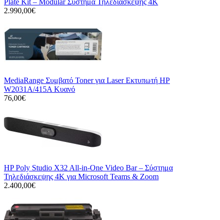
Plate Kit – Modular Σύστημα Τηλεδιάσκεψης 4K
2.990,00€
MediaRange Συμβατό Toner για Laser Εκτυπωτή HP
W2031A/415A Κυανό
76,00€
HP Poly Studio X32 All-in-One Video Bar – Σύστημα
Τηλεδιάσκεψης 4K για Microsoft Teams & Zoom
2.400,00€