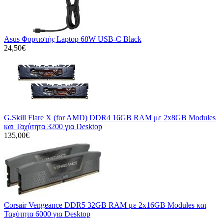
Asus Φορτιστής Laptop 68W USB-C Black
24,50€
G.Skill Flare X (for AMD) DDR4 16GB RAM με 2x8GB Modules
και Ταχύτητα 3200 για Desktop
135,00€
Corsair Vengeance DDR5 32GB RAM με 2x16GB Modules και
Ταχύτητα 6000 για Desktop