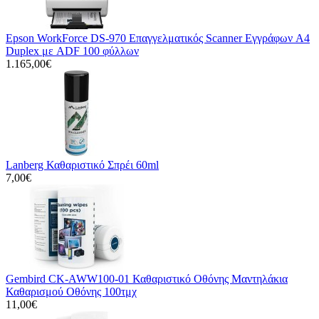
Epson WorkForce DS-970 Επαγγελματικός Scanner Εγγράφων A4
Duplex με ADF 100 φύλλων
1.165,00€
Lanberg Καθαριστικό Σπρέι 60ml
7,00€
Gembird CK-AWW100-01 Καθαριστικό Οθόνης Μαντηλάκια
Καθαρισμού Οθόνης 100τμχ
11,00€