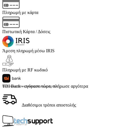
Πληρωμή με κάρτα
Πιστωτική Κάρτα / Δόσεις
Άμεση πληρωμή μέσω IRIS
Πληρωμή με RF κωδικό
TBI Bank - αγόρασε τώρα, πλήρωσε αργότερα
Με 4 άτοκες δόσεις (κόστος υπηρεσίας 4 ευρώ)
Διαθέσιμοι τρόποι αποστολής