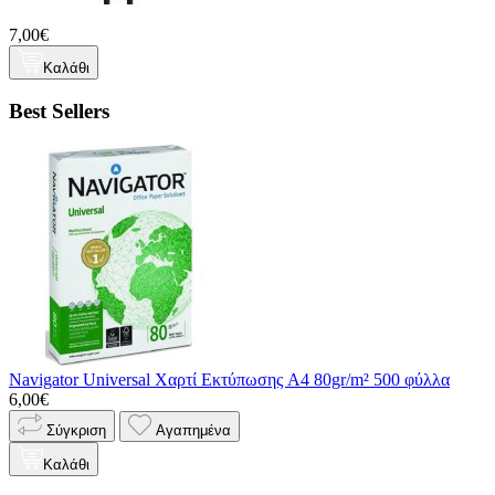
7,00€
Καλάθι
Best Sellers
Navigator Universal Χαρτί Εκτύπωσης A4 80gr/m² 500 φύλλα
6,00€
Σύγκριση
Αγαπημένα
Καλάθι