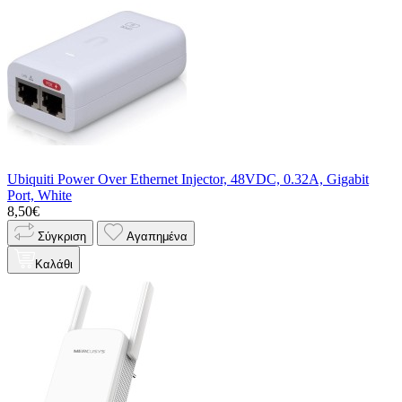
Ubiquiti Power Over Ethernet Injector, 48VDC, 0.32A, Gigabit
Port, White
8,50€
Σύγκριση
Αγαπημένα
Καλάθι