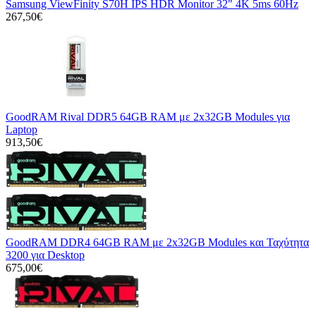
Samsung ViewFinity S70H IPS HDR Monitor 32" 4K 5ms 60Hz
267,50€
GoodRAM Rival DDR5 64GB RAM με 2x32GB Modules για
Laptop
913,50€
GoodRAM DDR4 64GB RAM με 2x32GB Modules και Ταχύτητα
3200 για Desktop
675,00€