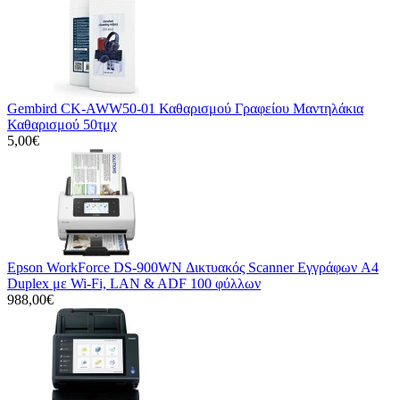
Gembird CK-AWW50-01 Καθαρισμού Γραφείου Μαντηλάκια
Καθαρισμού 50τμχ
5,00€
Epson WorkForce DS-900WN Δικτυακός Scanner Εγγράφων A4
Duplex με Wi-Fi, LAN & ADF 100 φύλλων
988,00€