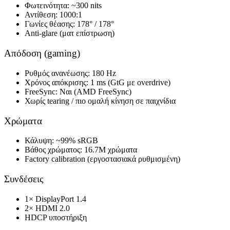
Φωτεινότητα:
~300 nits
Αντίθεση:
1000:1
Γωνίες θέασης:
178° / 178°
Anti-glare (ματ επίστρωση)
Απόδοση (gaming)
Ρυθμός ανανέωσης:
180 Hz
Χρόνος απόκρισης:
1 ms (GtG με overdrive)
FreeSync:
Ναι (AMD FreeSync)
Χωρίς tearing / πιο ομαλή κίνηση σε παιχνίδια
Χρώματα
Κάλυψη:
~99% sRGB
Βάθος χρώματος:
16.7M χρώματα
Factory calibration (εργοστασιακά ρυθμισμένη)
Συνδέσεις
1× DisplayPort 1.4
2× HDMI 2.0
HDCP υποστήριξη