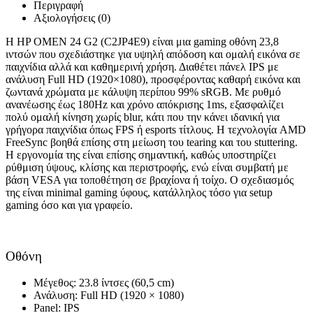
Περιγραφή
Αξιολογήσεις (0)
Η
HP OMEN 24 G2 (C2JP4E9)
είναι μια gaming οθόνη 23,8
ιντσών που σχεδιάστηκε για υψηλή απόδοση και ομαλή εικόνα σε
παιχνίδια αλλά και καθημερινή χρήση. Διαθέτει πάνελ IPS με
ανάλυση Full HD (1920×1080), προσφέροντας καθαρή εικόνα και
ζωντανά χρώματα με κάλυψη περίπου 99% sRGB. Με ρυθμό
ανανέωσης έως
180Hz
και χρόνο απόκρισης
1ms
, εξασφαλίζει
πολύ ομαλή κίνηση χωρίς blur, κάτι που την κάνει ιδανική για
γρήγορα παιχνίδια όπως FPS ή esports τίτλους. Η τεχνολογία AMD
FreeSync βοηθά επίσης στη μείωση του tearing και του stuttering.
Η εργονομία της είναι επίσης σημαντική, καθώς υποστηρίζει
ρύθμιση ύψους, κλίσης και περιστροφής, ενώ είναι συμβατή με
βάση VESA για τοποθέτηση σε βραχίονα ή τοίχο. Ο σχεδιασμός
της είναι minimal gaming ύφους, κατάλληλος τόσο για setup
gaming όσο και για γραφείο.
Οθόνη
Μέγεθος:
23.8 ίντσες (60,5 cm)
Ανάλυση:
Full HD (1920 × 1080)
Panel:
IPS