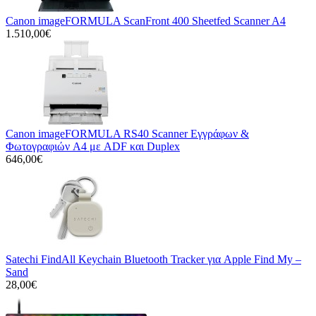
Canon imageFORMULA ScanFront 400 Sheetfed Scanner A4
1.510,00€
Canon imageFORMULA RS40 Scanner Εγγράφων &
Φωτογραφιών A4 με ADF και Duplex
646,00€
Satechi FindAll Keychain Bluetooth Tracker για Apple Find My –
Sand
28,00€