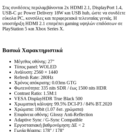
Στις συνδέσεις περιλαμβάνονται 2x HDMI 2.1, DisplayPort 1.4,
USB-C με Power Delivery 18W και USB hub, ώστε να συνδέετε
εύκολα PC, κονσόλες και περιφερειακά τελευταίας γενιάς. Η
υποστήριξη HDMI 2.1 επιτρέπει gaming υψηλών επιδόσεων σε
PlayStation 5 και Xbox Series X.
Βασικά Χαρακτηριστικά
Μέγεθος οθόνης: 27"
Τύπος panel: WOLED
Ανάλυση: 2560 × 1440
Refresh Rate: 280Hz
Χρόνος απόκρισης: 0.03ms GTG
Φωτεινότητα: 335 nits SDR / έως 1500 nits HDR
Contrast Ratio: 1.5M:1
VESA DisplayHDR True Black 500
Χρωματική κάλυψη: 99.5% DCI-P3 / 84% BT.2020
Χρώματα: 10bit (1.07 δισ. χρώματα)
Επιφάνεια οθόνης: Glossy Anti-Reflection
Adaptive Sync / G-Sync Compatible
Εργοστασιακή βαθμονόμηση: ΔE < 2
Γωνία θέασης: 178° / 178°