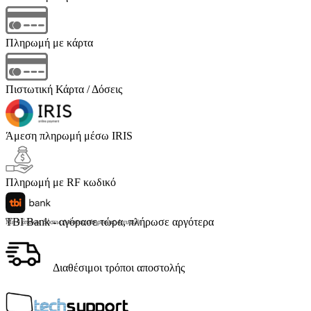
Πληρωμή με κάρτα
Πιστωτική Κάρτα / Δόσεις
Άμεση πληρωμή μέσω IRIS
Πληρωμή με RF κωδικό
TBI Bank - αγόρασε τώρα, πλήρωσε αργότερα
Με 4 άτοκες δόσεις (κόστος υπηρεσίας 4 ευρώ)
Διαθέσιμοι τρόποι αποστολής