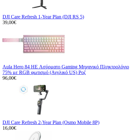
DJI Care Refresh 1-Year Plan (DJI RS 5)
39,00€
Aula Hero 84 HE Ασύρματο Gaming Μηχανικό Πληκτρολόγιο
75% με RGB φωτισμό (Αγγλικό US) Ροζ
96,00€
DJI Care Refresh 2-Year Plan (Osmo Mobile 8P)
16,00€