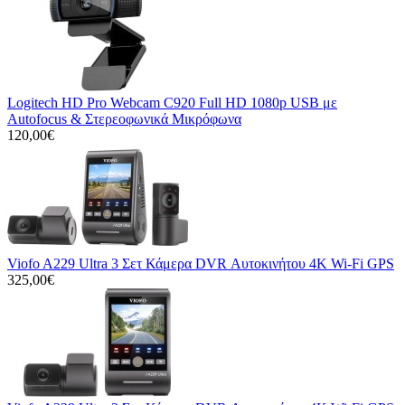
Logitech HD Pro Webcam C920 Full HD 1080p USB με
Autofocus & Στερεοφωνικά Μικρόφωνα
120,00€
Viofo A229 Ultra 3 Σετ Κάμερα DVR Αυτοκινήτου 4K Wi-Fi GPS
325,00€