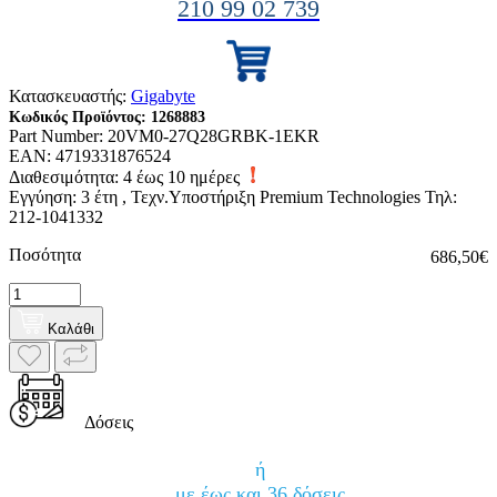
210 99 02 739
Κατασκευαστής:
Gigabyte
Κωδικός Προϊόντος:
1268883
Part Number:
20VM0-27Q28GRBK-1EKR
EAN:
4719331876524
Διαθεσιμότητα:
4 έως 10 ημέρες
Εγγύηση: 3 έτη , Τεχν.Υποστήριξη Premium Technologies Τηλ:
212-1041332
Ποσότητα
686,50€
Καλάθι
Δόσεις
ή
με έως και 36 δόσεις