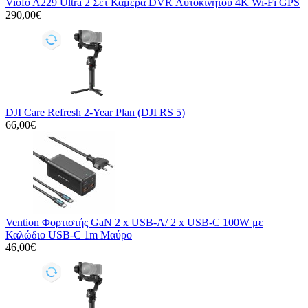
Viofo A229 Ultra 2 Σετ Κάμερα DVR Αυτοκινήτου 4K Wi-Fi GPS
290,00€
DJI Care Refresh 2-Year Plan (DJI RS 5)
66,00€
Vention Φορτιστής GaN 2 x USB-A/ 2 x USB-C 100W με
Καλώδιο USB-C 1m Μαύρο
46,00€