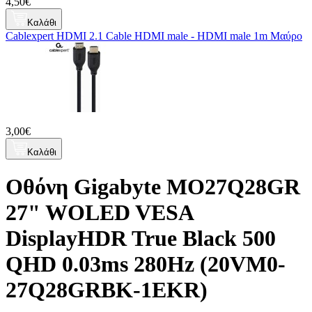
4,50€
Καλάθι
Cablexpert HDMI 2.1 Cable HDMI male - HDMI male 1m Μαύρο
3,00€
Καλάθι
Οθόνη Gigabyte MO27Q28GR
27" WOLED VESA
DisplayHDR True Black 500
QHD 0.03ms 280Hz (20VM0-
27Q28GRBK-1EKR)