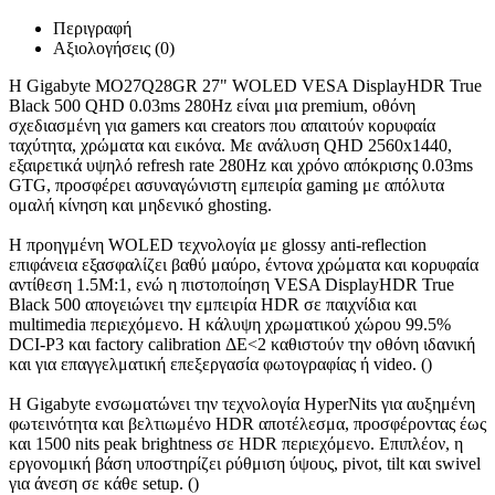
Περιγραφή
Αξιολογήσεις (0)
Η Gigabyte MO27Q28GR 27" WOLED VESA DisplayHDR True
Black 500 QHD 0.03ms 280Hz είναι μια premium, οθόνη
σχεδιασμένη για gamers και creators που απαιτούν κορυφαία
ταχύτητα, χρώματα και εικόνα. Με ανάλυση QHD 2560x1440,
εξαιρετικά υψηλό refresh rate 280Hz και χρόνο απόκρισης 0.03ms
GTG, προσφέρει ασυναγώνιστη εμπειρία gaming με απόλυτα
ομαλή κίνηση και μηδενικό ghosting.
Η προηγμένη WOLED τεχνολογία με glossy anti-reflection
επιφάνεια εξασφαλίζει βαθύ μαύρο, έντονα χρώματα και κορυφαία
αντίθεση 1.5M:1, ενώ η πιστοποίηση VESA DisplayHDR True
Black 500 απογειώνει την εμπειρία HDR σε παιχνίδια και
multimedia περιεχόμενο. Η κάλυψη χρωματικού χώρου 99.5%
DCI-P3 και factory calibration ΔE<2 καθιστούν την οθόνη ιδανική
και για επαγγελματική επεξεργασία φωτογραφίας ή video. ()
Η Gigabyte ενσωματώνει την τεχνολογία HyperNits για αυξημένη
φωτεινότητα και βελτιωμένο HDR αποτέλεσμα, προσφέροντας έως
και 1500 nits peak brightness σε HDR περιεχόμενο. Επιπλέον, η
εργονομική βάση υποστηρίζει ρύθμιση ύψους, pivot, tilt και swivel
για άνεση σε κάθε setup. ()