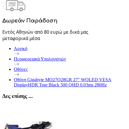
Δωρεάν Παράδοση
Εντός Αθηνών από 80 ευρώ με δικά μας
μεταφορικά μέσα
Αρχική
Περιφερειακά Υπολογιστών
Οθόνες
Οθόνη Gigabyte MO27Q28GR 27" WOLED VESA
DisplayHDR True Black 500 QHD 0.03ms 280Hz
Δες επίσης ...