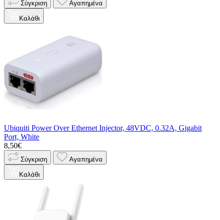
Σύγκριση
Αγαπημένα
Καλάθι
Ubiquiti Power Over Ethernet Injector, 48VDC, 0.32A, Gigabit
Port, White
8,50€
Σύγκριση
Αγαπημένα
Καλάθι