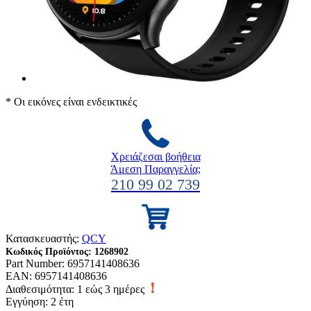
* Οι εικόνες είναι ενδεικτικές
Χρειάζεσαι βοήθεια
Άμεση Παραγγελία;
210 99 02 739
Κατασκευαστής:
QCY
Κωδικός Προϊόντος:
1268902
Part Number:
6957141408636
EAN:
6957141408636
Διαθεσιμότητα:
1 εώς 3 ημέρες
Εγγύηση: 2 έτη