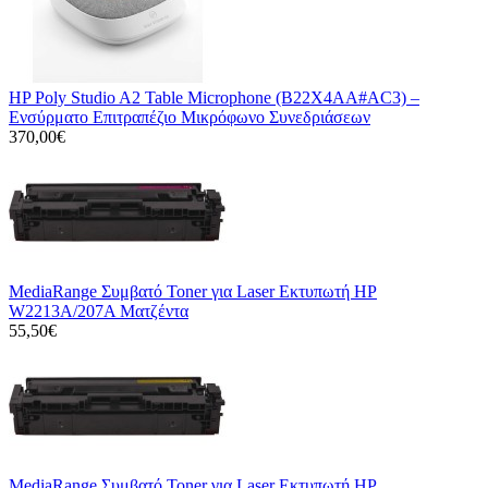
HP Poly Studio A2 Table Microphone (B22X4AA#AC3) –
Ενσύρματο Επιτραπέζιο Μικρόφωνο Συνεδριάσεων
370,00€
MediaRange Συμβατό Toner για Laser Εκτυπωτή HP
W2213A/207A Ματζέντα
55,50€
MediaRange Συμβατό Toner για Laser Εκτυπωτή HP