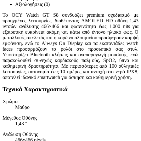
Αξιολογήσεις (0)
Το QCY Watch GT S8 συνδυάζει premium σχεδιασμό με
προηγμένες λειτουργίες, διαθέτοντας AMOLED HD οθόνη 1,43
ιντσών ανάλυσης 466×466 και φωτεινότητα έως 1.000 nits για
εξαιρετική ευκρίνεια ακόμη και κάτω από έντονο ηλιακό φως. Ο
μεταλλικός σκελετός και η κορώνα αλουμινίου προσφέρουν κομψή
εμφάνιση, ενώ το Always On Display και τα εκατοντάδες watch
faces προσαρμόζουν το ρολόι στο προσωπικό σας στυλ.
Υποστηρίζει Bluetooth κλήσεις και αναπαραγωγή μουσικής, ενώ
παρακολουθεί συνεχώς καρδιακούς παλμούς, SpO2, ύπνο και
καθημερινή δραστηριότητα. Με περισσότερες από 100 αθλητικές
λειτουργίες, αυτονομία έως 10 ημέρες και αντοχή στο νερό IPX8,
αποτελεί ιδανικό smartwatch για άσκηση και καθημερινή χρήση.
Τεχνικά Χαρακτηριστικά
Χρώμα
Μαύρο
Μέγεθος Οθόνης
1,43 "
Ανάλυση Οθόνης
466x466 pixels