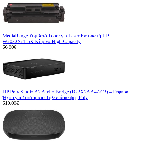
MediaRange Συμβατό Toner για Laser Εκτυπωτή HP
W2032X/415X Κίτρινο High Capacity
66,00€
HP Poly Studio A2 Audio Bridge (B22X2AA#AC3) – Γέφυρα
Ήχου για Συστήματα Τηλεδιάσκεψης Poly
610,00€