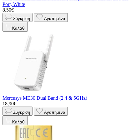
Port, White
8,50€
Σύγκριση
Αγαπημένα
Καλάθι
Mercusys ME30 Dual Band (2.4 & 5GHz)
18,90€
Σύγκριση
Αγαπημένα
Καλάθι