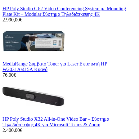
HP Poly Studio G62 Video Conferencing System με Mounting
Plate Kit – Modular Σύστημα Τηλεδιάσκεψης 4K
2.990,00€
MediaRange Συμβατό Toner για Laser Εκτυπωτή HP
W2031A/415A Κυανό
76,00€
HP Poly Studio X32 All-in-One Video Bar – Σύστημα
Τηλεδιάσκεψης 4K για Microsoft Teams & Zoom
2.400,00€