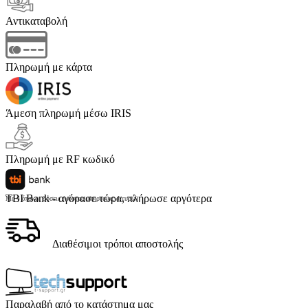
Αντικαταβολή
Πληρωμή με κάρτα
Άμεση πληρωμή μέσω IRIS
Πληρωμή με RF κωδικό
TBI Bank - αγόρασε τώρα, πλήρωσε αργότερα
Με 4 άτοκες δόσεις (κόστος υπηρεσίας 4 ευρώ)
Διαθέσιμοι τρόποι αποστολής
Παραλαβή από το κατάστημα μας