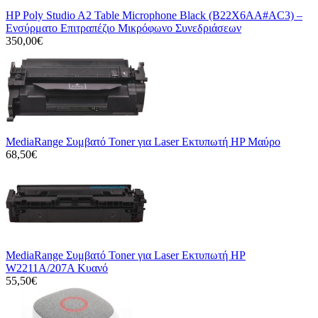
HP Poly Studio A2 Table Microphone Black (B22X6AA#AC3) –
Ενσύρματο Επιτραπέζιο Μικρόφωνο Συνεδριάσεων
350,00€
MediaRange Συμβατό Toner για Laser Εκτυπωτή HP Μαύρο
68,50€
MediaRange Συμβατό Toner για Laser Εκτυπωτή HP
W2211A/207A Κυανό
55,50€