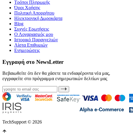
Τρόποι Πληρωμής
Όροι Χρήσης
Πολιτική Απορρήτου
Ηλεκτρονική Δωροκάρτα
Blog
Συχνές Ερωτήσεις
Ο Λογαριασμός μου
Ιστορικό Παραγγελιών
Λίστα Επιθυμιών
Ενημερώσεις
Εγγραφή στο NewsLetter
Βεβαιωθείτε ότι δεν θα χάσετε τα ενδιαφέροντα νέα μας,
εγγραφείτε στο πρόγραμμα ενημερωτικών δελτίων μας
TechSupport © 2026