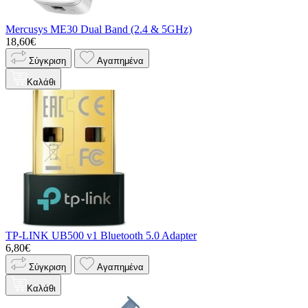
Mercusys ME30 Dual Band (2.4 & 5GHz)
18,60€
Σύγκριση
Αγαπημένα
Καλάθι
TP-LINK UB500 v1 Bluetooth 5.0 Adapter
6,80€
Σύγκριση
Αγαπημένα
Καλάθι