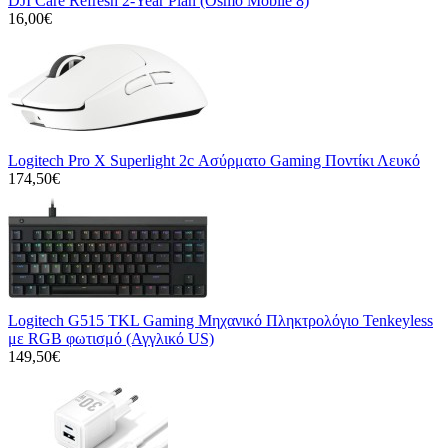
DJI Care Refresh 2-Year Plan (Osmo Mobile 8)
16,00€
Logitech Pro X Superlight 2c Ασύρματο Gaming Ποντίκι Λευκό
174,50€
Logitech G515 TKL Gaming Μηχανικό Πληκτρολόγιο Tenkeyless
με RGB φωτισμό (Αγγλικό US)
149,50€