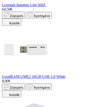
Lexmark Imaging Unit 500Z
64,50€
Σύγκριση
Αγαπημένα
Καλάθι
GoodRAM UME2 16GB USB 2.0 White
8,00€
Σύγκριση
Αγαπημένα
Καλάθι