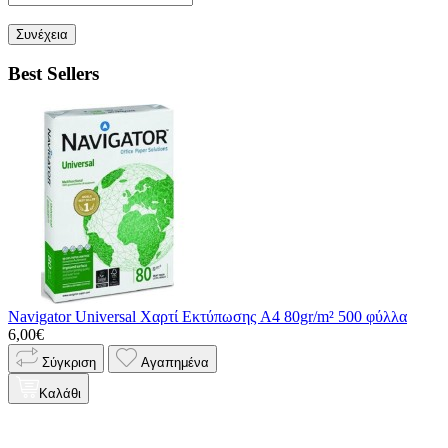
Συνέχεια
Best Sellers
Navigator Universal Χαρτί Εκτύπωσης A4 80gr/m² 500 φύλλα
6,00€
Σύγκριση
Αγαπημένα
Καλάθι