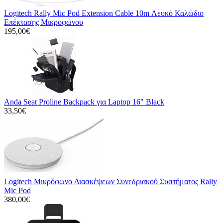
Logitech Rally Mic Pod Extension Cable 10m Λευκό Καλώδιο
Επέκτασης Μικροφώνου
195,00€
Anda Seat Proline Backpack για Laptop 16" Black
33,50€
Logitech Μικρόφωνo Διασκέψεων Συνεδριακού Συστήματος Rally
Mic Pod
380,00€