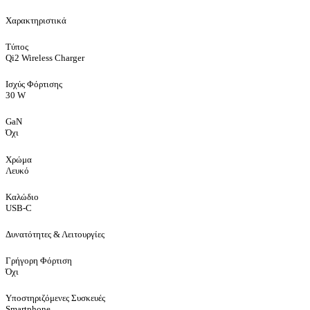
Χαρακτηριστικά
Τύπος
Qi2 Wireless Charger
Ισχύς Φόρτισης
30 W
GaN
Όχι
Χρώμα
Λευκό
Καλώδιο
USB-C
Δυνατότητες & Λειτουργίες
Γρήγορη Φόρτιση
Όχι
Υποστηριζόμενες Συσκευές
Smartphone