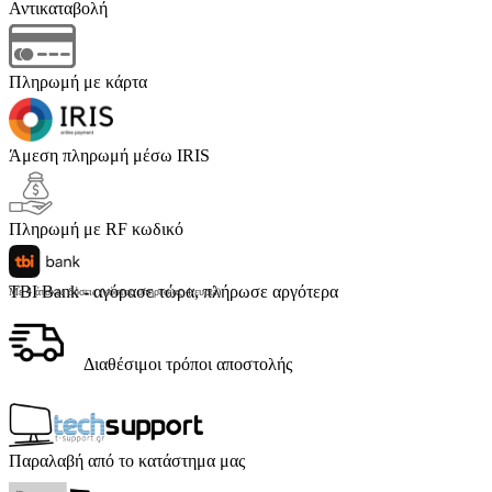
Αντικαταβολή
Πληρωμή με κάρτα
Άμεση πληρωμή μέσω IRIS
Πληρωμή με RF κωδικό
TBI Bank - αγόρασε τώρα, πλήρωσε αργότερα
Με 4 άτοκες δόσεις (κόστος υπηρεσίας 4 ευρώ)
Διαθέσιμοι τρόποι αποστολής
Παραλαβή από το κατάστημα μας