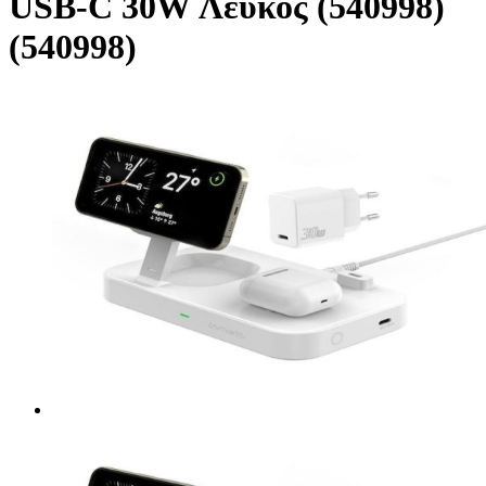
USB-C 30W Λευκός (540998)
(540998)