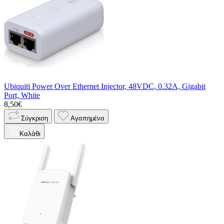
Ubiquiti Power Over Ethernet Injector, 48VDC, 0.32A, Gigabit
Port, White
8,50€
Σύγκριση
Αγαπημένα
Καλάθι