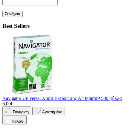
Συνέχεια
Best Sellers
Navigator Universal Χαρτί Εκτύπωσης A4 80gr/m² 500 φύλλα
6,00€
Σύγκριση
Αγαπημένα
Καλάθι