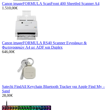
Canon imageFORMULA ScanFront 400 Sheetfed Scanner A4
1.510,00€
Canon imageFORMULA RS40 Scanner Εγγράφων &
Φωτογραφιών A4 με ADF και Duplex
646,00€
Satechi FindAll Keychain Bluetooth Tracker για Apple Find My –
Sand
28,00€