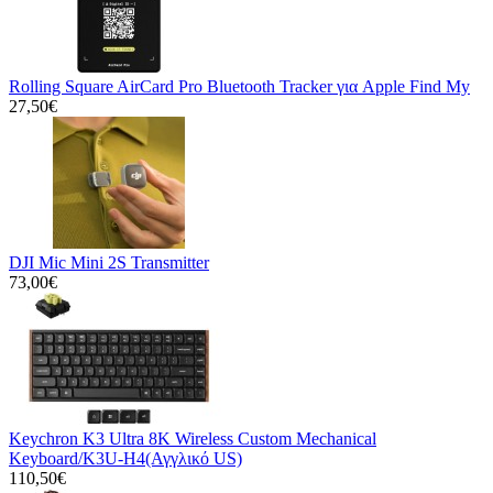
Rolling Square AirCard Pro Bluetooth Tracker για Apple Find My
27,50€
DJI Mic Mini 2S Transmitter
73,00€
Keychron K3 Ultra 8K Wireless Custom Mechanical
Keyboard/K3U-H4(Αγγλικό US)
110,50€