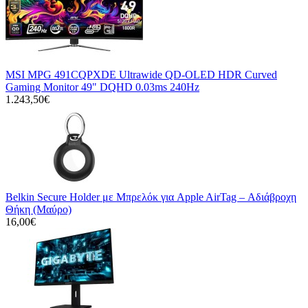
MSI MPG 491CQPXDE Ultrawide QD-OLED HDR Curved
Gaming Monitor 49" DQHD 0.03ms 240Hz
1.243,50€
Belkin Secure Holder με Μπρελόκ για Apple AirTag – Αδιάβροχη
Θήκη (Μαύρο)
16,00€