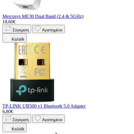
Mercusys ME30 Dual Band (2.4 & 5GHz)
18,60€
Σύγκριση
Αγαπημένα
Καλάθι
TP-LINK UB500 v1 Bluetooth 5.0 Adapter
6,80€
Σύγκριση
Αγαπημένα
Καλάθι