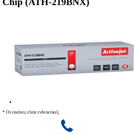
Chip (ATH-219BNX)
* Οι εικόνες είναι ενδεικτικές