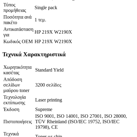
Τύπος
Single pack
προμήθειας
Ποσότητα ανά
1 τεμ.
πακέτο
Αντικατάσταση
HP 219X W2190X
για
Κωδικός OEM
HP 219X W2190X
Τεχνικά Χαρακτηριστικά
Χωρητικότητα
Standard Yield
κασέτας
Απόδοση
σελίδων
3200 σελίδες
μαύρου toner
Τεχνολογία
Laser printing
εκτύπωσης
Έκδοση
Supreme
ISO 9001, ISO 14001, ISO 27001, ISO 28000,
Πιστοποιήσεις
TÜV Rheinland (ISO/IEC 19752, ISO/IEC
19798), CE
Τεχνικά
Toner με chip