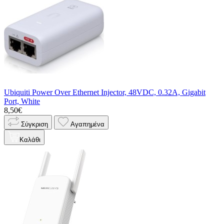
Ubiquiti Power Over Ethernet Injector, 48VDC, 0.32A, Gigabit
Port, White
8,50€
Σύγκριση
Αγαπημένα
Καλάθι