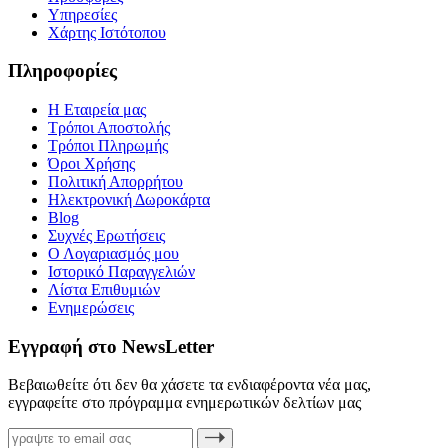
Υπηρεσίες
Χάρτης Ιστότοπου
Πληροφορίες
Η Εταιρεία μας
Τρόποι Αποστολής
Τρόποι Πληρωμής
Όροι Χρήσης
Πολιτική Απορρήτου
Ηλεκτρονική Δωροκάρτα
Blog
Συχνές Ερωτήσεις
Ο Λογαριασμός μου
Ιστορικό Παραγγελιών
Λίστα Επιθυμιών
Ενημερώσεις
Εγγραφή στο NewsLetter
Βεβαιωθείτε ότι δεν θα χάσετε τα ενδιαφέροντα νέα μας,
εγγραφείτε στο πρόγραμμα ενημερωτικών δελτίων μας