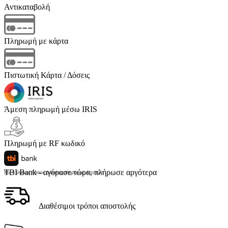
Αντικαταβολή
Πληρωμή με κάρτα
Πιστωτική Κάρτα / Δόσεις
Άμεση πληρωμή μέσω IRIS
Πληρωμή με RF κωδικό
TBI Bank - αγόρασε τώρα, πλήρωσε αργότερα
Με 4 άτοκες δόσεις (κόστος υπηρεσίας 4 ευρώ)
Διαθέσιμοι τρόποι αποστολής