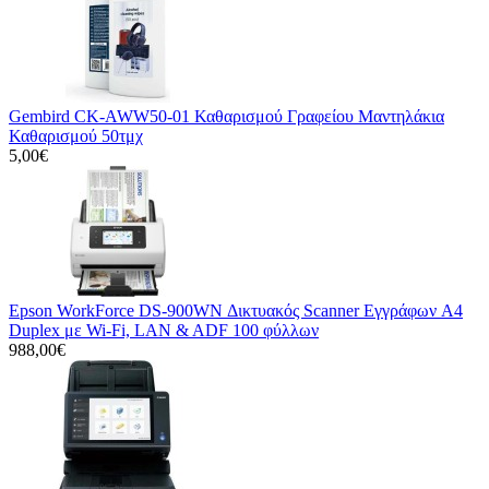
Gembird CK-AWW50-01 Καθαρισμού Γραφείου Μαντηλάκια
Καθαρισμού 50τμχ
5,00€
Epson WorkForce DS-900WN Δικτυακός Scanner Εγγράφων A4
Duplex με Wi-Fi, LAN & ADF 100 φύλλων
988,00€