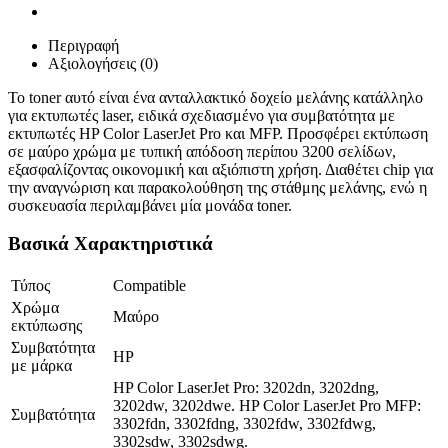
Περιγραφή
Αξιολογήσεις (0)
Το toner αυτό είναι ένα ανταλλακτικό δοχείο μελάνης κατάλληλο
για εκτυπωτές laser, ειδικά σχεδιασμένο για συμβατότητα με
εκτυπωτές HP Color LaserJet Pro και MFP. Προσφέρει εκτύπωση
σε μαύρο χρώμα με τυπική απόδοση περίπου 3200 σελίδων,
εξασφαλίζοντας οικονομική και αξιόπιστη χρήση. Διαθέτει chip για
την αναγνώριση και παρακολούθηση της στάθμης μελάνης, ενώ η
συσκευασία περιλαμβάνει μία μονάδα toner.
Βασικά Χαρακτηριστικά
Τύπος
Compatible
Χρώμα
Μαύρο
εκτύπωσης
Συμβατότητα
HP
με μάρκα
HP Color LaserJet Pro: 3202dn, 3202dng,
3202dw, 3202dwe. HP Color LaserJet Pro MFP:
Συμβατότητα
3302fdn, 3302fdng, 3302fdw, 3302fdwg,
3302sdw, 3302sdwg.