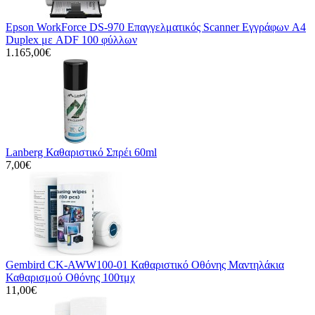
Epson WorkForce DS-970 Επαγγελματικός Scanner Εγγράφων A4
Duplex με ADF 100 φύλλων
1.165,00€
Lanberg Καθαριστικό Σπρέι 60ml
7,00€
Gembird CK-AWW100-01 Καθαριστικό Οθόνης Μαντηλάκια
Καθαρισμού Οθόνης 100τμχ
11,00€