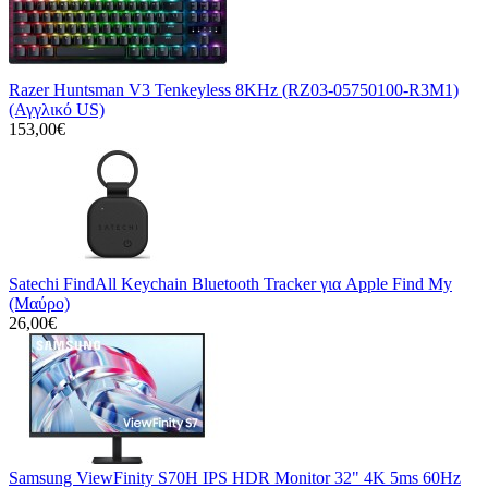
Razer Huntsman V3 Tenkeyless 8KHz (RZ03-05750100-R3M1)
(Αγγλικό US)
153,00€
Satechi FindAll Keychain Bluetooth Tracker για Apple Find My
(Μαύρο)
26,00€
Samsung ViewFinity S70H IPS HDR Monitor 32" 4K 5ms 60Hz