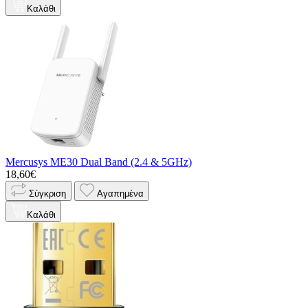
Καλάθι
Mercusys ME30 Dual Band (2.4 & 5GHz)
18,60€
Σύγκριση
Αγαπημένα
Καλάθι