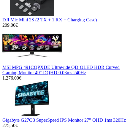
DJI Mic Mini 2S (2 TX + 1 RX + Charging Case)
209,00€
MSI MPG 491CQPXDE Ultrawide QD-OLED HDR Curved
Gaming Monitor 49" DQHD 0.03ms 240Hz
1.276,00€
Gigabyte G27Q3 SuperSpeed IPS Monitor 27" QHD 1ms 320Hz
275,50€