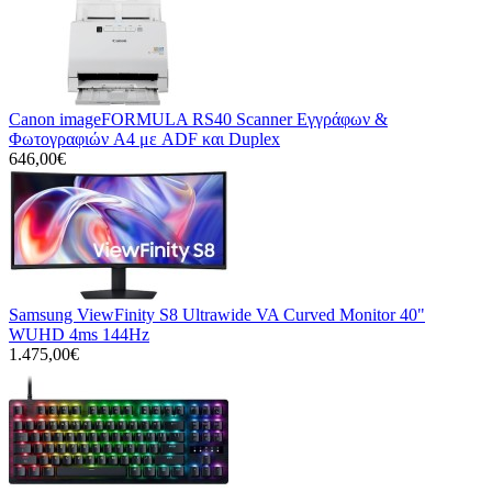
Canon imageFORMULA RS40 Scanner Εγγράφων &
Φωτογραφιών A4 με ADF και Duplex
646,00€
Samsung ViewFinity S8 Ultrawide VA Curved Monitor 40"
WUHD 4ms 144Hz
1.475,00€