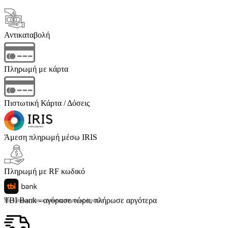
Αντικαταβολή
Πληρωμή με κάρτα
Πιστωτική Κάρτα / Δόσεις
Άμεση πληρωμή μέσω IRIS
Πληρωμή με RF κωδικό
TBI Bank - αγόρασε τώρα, πλήρωσε αργότερα
Με 4 άτοκες δόσεις (κόστος υπηρεσίας 4 ευρώ)