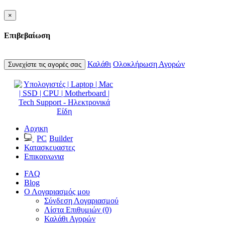
×
Επιβεβαίωση
Καλάθι
Ολοκλήρωση Αγορών
Συνεχίστε τις αγορές σας
Αρχικη
PC
Builder
Κατασκευαστες
Επικοινωνια
FAQ
Blog
Ο Λογαριασμός μου
Σύνδεση Λογαριασμού
Λίστα Επιθυμιών (0)
Καλάθι Αγορών