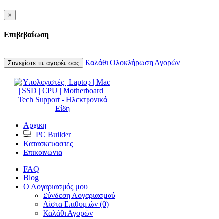
×
Επιβεβαίωση
Καλάθι
Ολοκλήρωση Αγορών
Συνεχίστε τις αγορές σας
Αρχικη
PC
Builder
Κατασκευαστες
Επικοινωνια
FAQ
Blog
Ο Λογαριασμός μου
Σύνδεση Λογαριασμού
Λίστα Επιθυμιών (0)
Καλάθι Αγορών