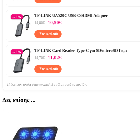
TP-LINK UA520C USB-C/HDMI Adapter
-25%
10,50€
14,00€
Στο καλάθι
TP-LINK Card Reader Type-C για SD/microSD Γκρι
-25%
11,02€
14,70€
Στο καλάθι
Η έκπτωση ισχύει όταν αγοραστεί μαζί με αυτό το προϊόν.
Δες επίσης ...