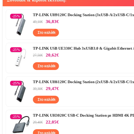
Συνδύασε & κέρδισε έκπτωση!
TP-LINK UH9120C Docking Station (3xUSB-A/2xUSB-C/1x
-25%
36,83€
49,10€
Στο καλάθι
TP-LINK USB UE330C Hub 3xUSB3.0 & Gigabit Ethernet 
-25%
20,62€
27,50€
Στο καλάθι
TP-LINK UH6120C Docking Station (2xUSB-A/2xUSB-C/1x
-25%
29,47€
39,30€
Στο καλάθι
TP-LINK UH3020C USB-C Docking Station με HDMI 4K PD
-25%
22,05€
29,40€
Στο καλάθι