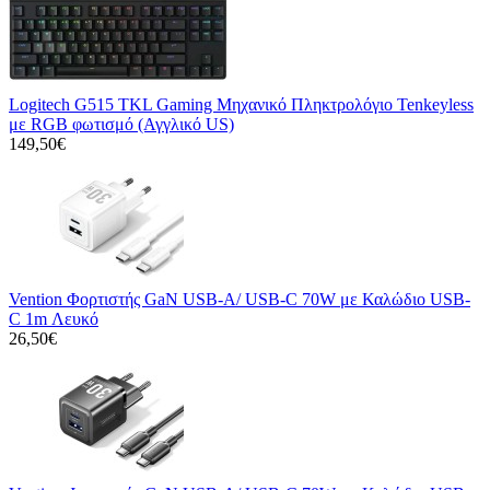
Logitech G515 TKL Gaming Μηχανικό Πληκτρολόγιο Tenkeyless
με RGB φωτισμό (Αγγλικό US)
149,50€
Vention Φορτιστής GaN USB-A/ USB-C 70W με Καλώδιο USB-
C 1m Λευκό
26,50€