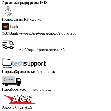
Άμεση πληρωμή μέσω IRIS
Πληρωμή με RF κωδικό
TBI Bank - αγόρασε τώρα, πλήρωσε αργότερα
Με 4 άτοκες δόσεις (κόστος υπηρεσίας 4 ευρώ)
Διαθέσιμοι τρόποι αποστολής
Παραλαβή από το κατάστημα μας
Παράδοση από την εταιρία μας
Αποστολή με ACS