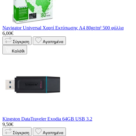
Navigator Universal Χαρτί Εκτύπωσης A4 80gr/m² 500 φύλλα
6,00€
Σύγκριση
Αγαπημένα
Καλάθι
Kingston DataTraveler Exodia 64GB USB 3.2
9,50€
Σύγκριση
Αγαπημένα