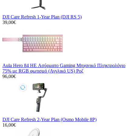
DJI Care Refresh 1-Year Plan (DJI RS 5)
39,00€
Aula Hero 84 HE Ασύρματο Gaming Μηχανικό Πληκτρολόγιο
75% με RGB φωτισμό (Αγγλικό US) Ροζ
96,00€
DJI Care Refresh 2-Year Plan (Osmo Mobile 8P)
16,00€