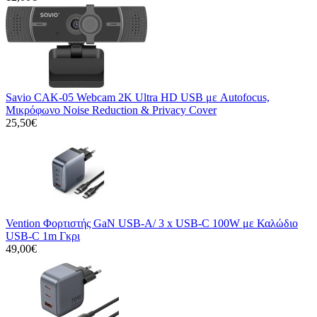
Savio CAK-05 Webcam 2K Ultra HD USB με Autofocus,
Μικρόφωνο Noise Reduction & Privacy Cover
25,50€
Vention Φορτιστής GaN USB-A/ 3 x USB-C 100W με Καλώδιο
USB-C 1m Γκρι
49,00€