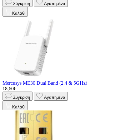
Σύγκριση
Αγαπημένα
Καλάθι
Mercusys ME30 Dual Band (2.4 & 5GHz)
18,60€
Σύγκριση
Αγαπημένα
Καλάθι