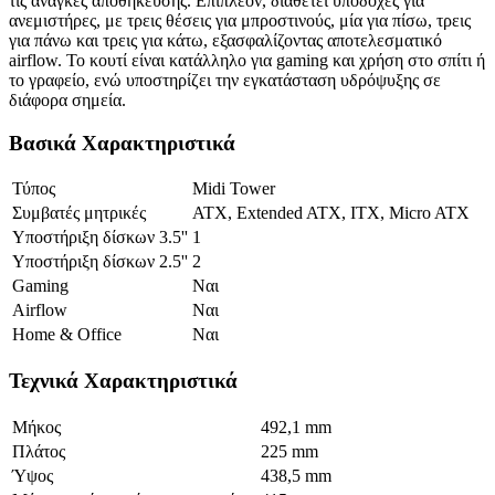
τις ανάγκες αποθήκευσης. Επιπλέον, διαθέτει υποδοχές για
ανεμιστήρες, με τρεις θέσεις για μπροστινούς, μία για πίσω, τρεις
για πάνω και τρεις για κάτω, εξασφαλίζοντας αποτελεσματικό
airflow. Το κουτί είναι κατάλληλο για gaming και χρήση στο σπίτι ή
το γραφείο, ενώ υποστηρίζει την εγκατάσταση υδρόψυξης σε
διάφορα σημεία.
Βασικά Χαρακτηριστικά
Τύπος
Midi Tower
Συμβατές μητρικές
ATX, Extended ATX, ITX, Micro ATX
Υποστήριξη δίσκων 3.5''
1
Υποστήριξη δίσκων 2.5''
2
Gaming
Ναι
Airflow
Ναι
Home & Office
Ναι
Τεχνικά Χαρακτηριστικά
Μήκος
492,1 mm
Πλάτος
225 mm
Ύψος
438,5 mm