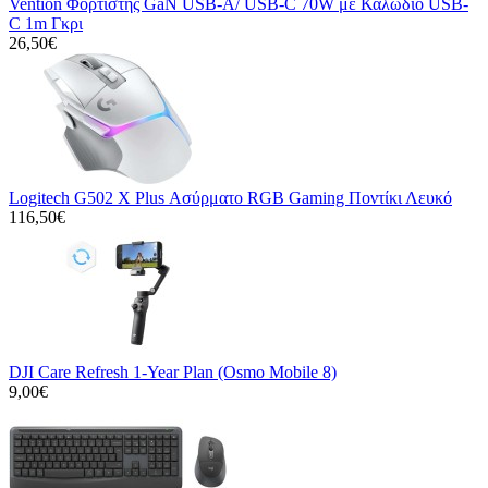
Vention Φορτιστής GaN USB-A/ USB-C 70W με Καλώδιο USB-
C 1m Γκρι
26,50€
Logitech G502 X Plus Ασύρματο RGB Gaming Ποντίκι Λευκό
116,50€
DJI Care Refresh 1-Year Plan (Osmo Mobile 8)
9,00€