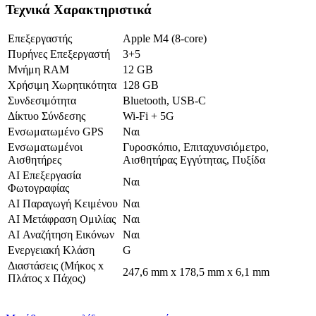
Τεχνικά Χαρακτηριστικά
Επεξεργαστής
Apple M4 (8-core)
Πυρήνες Επεξεργαστή
3+5
Μνήμη RAM
12 GB
Χρήσιμη Χωρητικότητα
128 GB
Συνδεσιμότητα
Bluetooth, USB-C
Δίκτυο Σύνδεσης
Wi-Fi + 5G
Ενσωματωμένο GPS
Ναι
Ενσωματωμένοι
Γυροσκόπιο, Επιταχυνσιόμετρο,
Αισθητήρες
Αισθητήρας Εγγύτητας, Πυξίδα
AI Επεξεργασία
Ναι
Φωτογραφίας
AI Παραγωγή Κειμένου
Ναι
AI Μετάφραση Ομιλίας
Ναι
AI Αναζήτηση Εικόνων
Ναι
Ενεργειακή Κλάση
G
Διαστάσεις (Μήκος x
247,6 mm x 178,5 mm x 6,1 mm
Πλάτος x Πάχος)