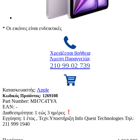
* Οι εικόνες είναι ενδεικτικές
Χρειάζεσαι βοήθεια
Άμεση Παραγγελία;
210 99 02 739
Κατασκευαστής:
Apple
Κωδικός Προϊόντος:
1269108
Part Number:
MH7C4TYA
EAN:
-
Διαθεσιμότητα:
1 εώς 3 ημέρες
Εγγύηση: 1 έτος , Τεχν.Υποστήριξη Info Quest Technologies Τηλ:
211 999 1940