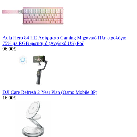
Aula Hero 84 HE Ασύρματο Gaming Μηχανικό Πληκτρολόγιο
75% με RGB φωτισμό (Αγγλικό US) Ροζ
96,00€
DJI Care Refresh 2-Year Plan (Osmo Mobile 8P)
16,00€