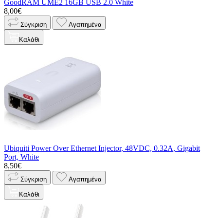
GoodRAM UME2 16GB USB 2.0 White
8,00€
Σύγκριση
Αγαπημένα
Καλάθι
Ubiquiti Power Over Ethernet Injector, 48VDC, 0.32A, Gigabit
Port, White
8,50€
Σύγκριση
Αγαπημένα
Καλάθι