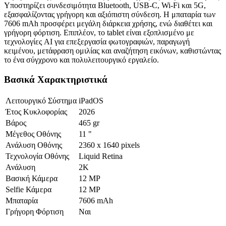
Υποστηρίζει συνδεσιμότητα Bluetooth, USB-C, Wi-Fi και 5G,
εξασφαλίζοντας γρήγορη και αξιόπιστη σύνδεση. Η μπαταρία των
7606 mAh προσφέρει μεγάλη διάρκεια χρήσης, ενώ διαθέτει και
γρήγορη φόρτιση. Επιπλέον, το tablet είναι εξοπλισμένο με
τεχνολογίες AI για επεξεργασία φωτογραφιών, παραγωγή
κειμένου, μετάφραση ομιλίας και αναζήτηση εικόνων, καθιστώντας
το ένα σύγχρονο και πολυλειτουργικό εργαλείο.
Βασικά Χαρακτηριστικά
Λειτουργικό Σύστημα
iPadOS
Έτος Κυκλοφορίας
2026
Βάρος
465 gr
Μέγεθος Οθόνης
11 "
Ανάλυση Οθόνης
2360 x 1640 pixels
Τεχνολογία Οθόνης
Liquid Retina
Ανάλυση
2K
Βασική Κάμερα
12 MP
Selfie Κάμερα
12 MP
Μπαταρία
7606 mAh
Γρήγορη Φόρτιση
Ναι