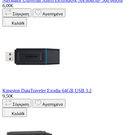
Navigator Universal Χαρτί Εκτύπωσης A4 80gr/m² 500 φύλλα
6,00€
Σύγκριση
Αγαπημένα
Καλάθι
Kingston DataTraveler Exodia 64GB USB 3.2
9,50€
Σύγκριση
Αγαπημένα
Καλάθι